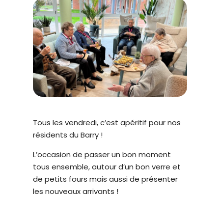
t
I
L
e
I
T
W
É
e
b
c
o
m
p
r
Tous les vendredi, c’est apéritif pour nos
e
résidents du Barry !
n
d
L’occasion de passer un bon moment
u
tous ensemble, autour d’un bon verre et
n
de petits fours mais aussi de présenter
s
les nouveaux arrivants !
y
s