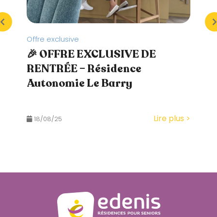
é
.
Offre exclusive
Journé
🎉 OFFRE EXCLUSIVE DE
La fê
RENTRÉE – Résidence
Le Ba
Autonomie Le Barry
12/05
Lire plus >
18/08/25