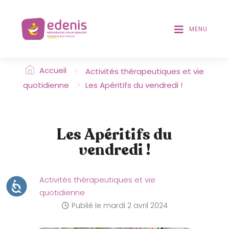
V
T
D
e
E
MENU
u
S
i
L
l
E
>
l
Accueil
Activités thérapeutiques et vie
C
T
e
>
quotidienne
Les Apéritifs du vendredi !
E
z
U
n
R
o
S
Les Apéritifs du
t
D
vendredi !
'
e
É
r
C
:
R
Activités thérapeutiques et vie
C
A
A
C
quotidienne
e
C
N
E
Publié le
mardi 2 avril 2024
s
S
S
i
I
B