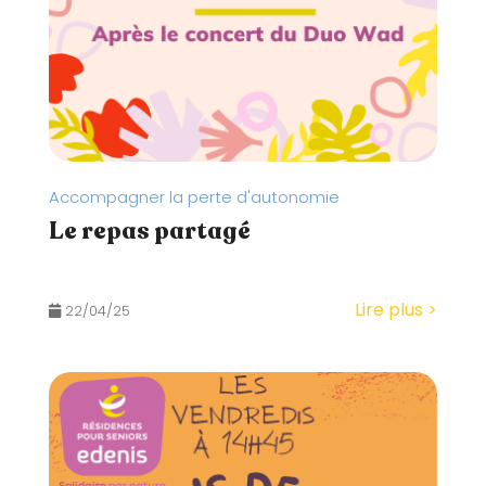
I
t
B
I
è
L
I
m
T
É
e
d
'
a
Accompagner la perte d'autonomie
c
Le repas partagé
c
e
s
Lire plus >
22/04/25
s
i
b
i
l
i
t