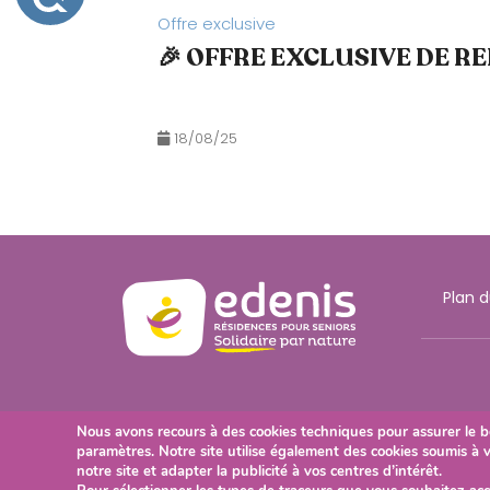
C
Offre exclusive
C
e
E
W
🎉 OFFRE EXCLUSIVE DE RE
S
e
S
b
I
B
a
18/08/25
I
u
L
x
I
m
T
É
a
l
Plan d
v
o
y
a
n
Nous avons recours à des cookies techniques pour assurer le b
t
paramètres. Notre site utilise également des cookies soumis à 
s
notre site et adapter la publicité à vos centres d’intérêt.
q