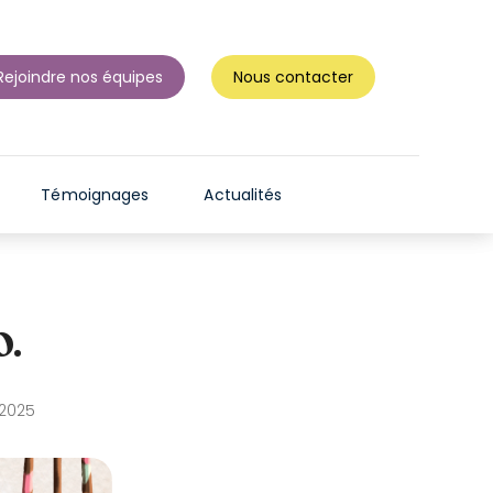
N
T
D
Rejoindre nos équipes
Nous contacter
E
S
L
E
Témoignages
Actualités
C
T
E
U
O.
R
S
D
 2025
'
É