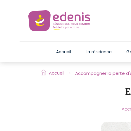
V
e
u
i
l
l
e
Accueil
La résidence
Gr
z
n
o
>
Accueil
Accompagner la perte d
t
e
E
r
:
C
Acc
e
s
i