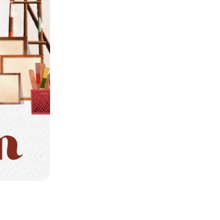
C
R
A
N