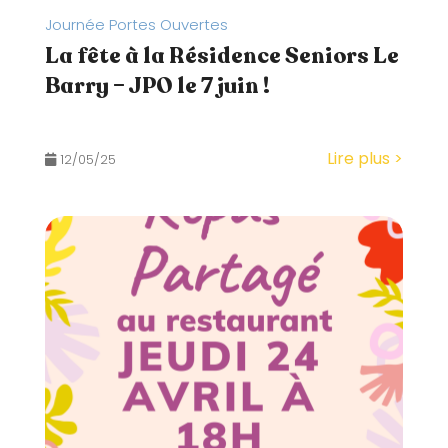
é
Journée Portes Ouvertes
.
La fête à la Résidence Seniors Le
Barry – JPO le 7 juin !
Lire plus >
12/05/25