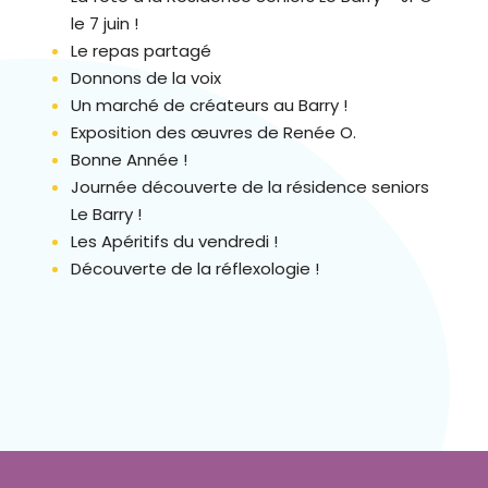
t
le 7 juin !
è
Le repas partagé
m
Donnons de la voix
e
Un marché de créateurs au Barry !
d
Exposition des œuvres de Renée O.
'
Bonne Année !
a
Journée découverte de la résidence seniors
c
Le Barry !
c
Les Apéritifs du vendredi !
e
Découverte de la réflexologie !
s
s
i
b
i
l
i
t