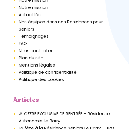
Notre mission
t
Notre mission
e
Actualités
W
Nos équipes dans nos Résidences pour
e
Seniors
b
Témoignages
c
FAQ
o
Nous contacter
m
Plan du site
p
Mentions légales
r
Politique de confidentialité
e
Politique des cookies
n
d
u
Articles
n
s
🎉 OFFRE EXCLUSIVE DE RENTRÉE – Résidence
y
Autonomie Le Barry
s
La fête à la Résidence Seniors Le Barry – JPO